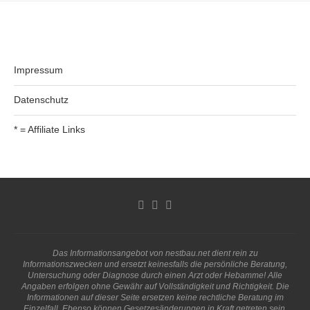
Impressum
Datenschutz
* = Affiliate Links
Das Informationsangebot von nestbau.net dient rein zu
Informationszwecken und ersetzt keinesfalls die persönliche Beratung,
Untersuchung oder Diagnose durch einen Arzt oder Hebamme! Alle
Angaben erfolgen ohne Gewähr auf Vollständigkeit und Richtigkeit. Die
Informationen auf dieser Seite ersetzen keine rechtliche Beratung im
Einzelfall. Ebenso können Gesetzesänderungen in Kraft getreten sein.