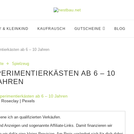
Y & KLEINKIND
KAUFRAUSCH
GUTSCHEINE
BLOG
ierkästen ab 6 – 10 Jahren
te
Spielzeug
ERIMENTIERKÄSTEN AB 6 – 10
AHREN
 Roseclay | Pexels
ne ich an qualifizierten Verkäufen.
ind Anzeigen und sogenannte Affiliate-Links. Damit finanzieren wir
 wir dafür eine kleine Provision. Am Preis verändert sich für dich dabei