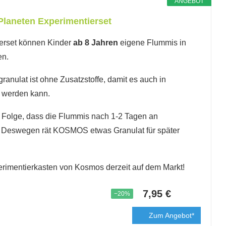
ANGEBOT
aneten Experimentierset
ierset können Kinder
ab 8 Jahren
eigene Flummis in
en.
granulat ist ohne Zusatzstoffe, damit es auch in
 werden kann.
ur Folge, dass die Flummis nach 1-2 Tagen an
. Deswegen rät KOSMOS etwas Granulat für später
erimentierkasten von Kosmos derzeit auf dem Markt!
7,95 €
−20%
Zum Angebot*