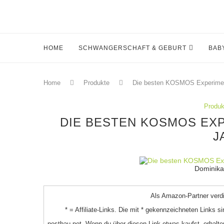
HOME
SCHWANGERSCHAFT & GEBURT
BAB
Home
Produkte
Die besten KOSMOS Experiment
Produk
DIE BESTEN KOSMOS EXP
J
Dominika
Als Amazon-Partner verdie
* = Affiliate-Links. Die mit * gekennzeichneten Links s
nestbau.net. Wenn du über diesen Link etwas kaufst, erhalten